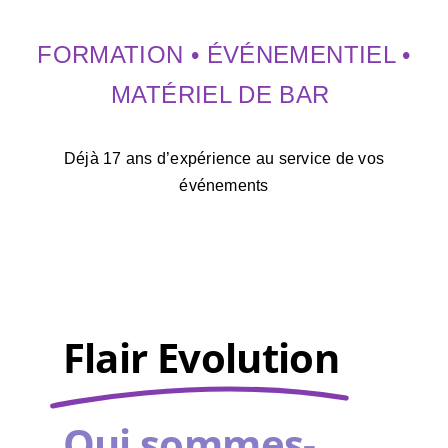
A propos de nous
FORMATION
•
ÉVÉNEMENTIEL
•
MATÉRIEL DE BAR
Contactez Nous
Déjà 17 ans d’expérience au service de vos
événements
Flair Evolution
Qui sommes-