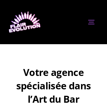
Passer
au
contenu
Toggl
Navig
Accueil
Evénements
Votre agence
Formation
spécialisée dans
l’Art du Bar
Matériel Bar